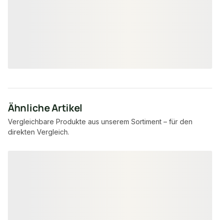
7,95 €
8,57 €
konfigurierbar
ab
/ lfm
ab
/ lfm
Ähnliche Artikel
Vergleichbare Produkte aus unserem Sortiment – für den
direkten Vergleich.
Produktgalerie überspringen