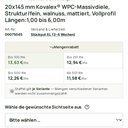
20x145 mm Kovalex® WPC-Massivdiele,
Struktur/fein, walnuss, mattiert, Vollprofil
Längen:1,00 bis 6,00m
Art-Nr.:
Versand & Lieferzeit:
00075045
Stückgut XL (3-4 Wochen)
Mengenrabatt
Bis 100 lfm
Bis 251 lfm
13,63 €
12,94 €
/lfm
/lfm
Bis 500 lfm
Ab 501 lfm
12,26 €
11,58 €
/lfm
/lfm
Staffel gilt
je Variante
— Mengen verschiedener Varianten
werden nicht zusammengezählt.
Wähle die gewünschte Sichtseite aus