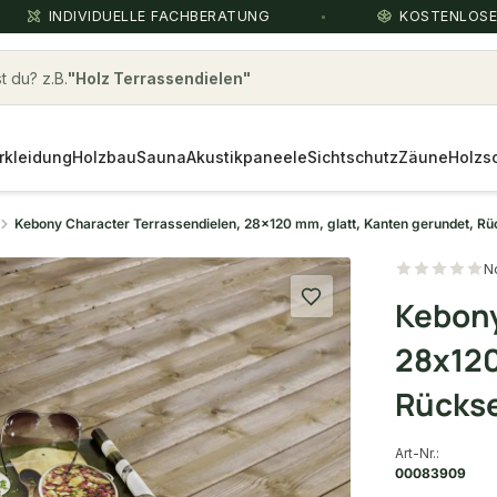
INDIVIDUELLE FACHBERATUNG
KOSTENLOS
 du? z.B.
Holz Terrassendielen hellbraun
Über die Suche findest du in
Sekunden das
passende Produkt
.
rkleidung
Holzbau
Sauna
Akustikpaneele
Sichtschutz
Zäune
Holzs
Kebony Character Terrassendielen, 28x120 mm, glatt, Kanten gerundet, Rüc
N
Kebony
28x120
Rückse
Art-Nr.:
00083909