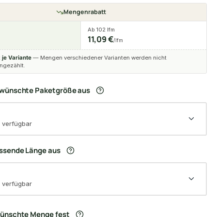
Mengenrabatt
Ab 102 lfm
11,09 €
/lfm
t
je Variante
— Mengen verschiedener Varianten werden nicht
gezählt.
ewünschte Paketgröße aus
 verfügbar
assende Länge aus
 verfügbar
wünschte Menge fest