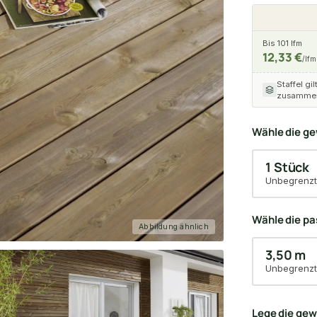
Bis 101 lfm
12,33 €
/lfm
Staffel gil
zusammen
Wähle die g
1 Stück
Unbegrenzt
Wähle die p
Abbildung ähnlich
3,50 m
Unbegrenzt
Lege die ge