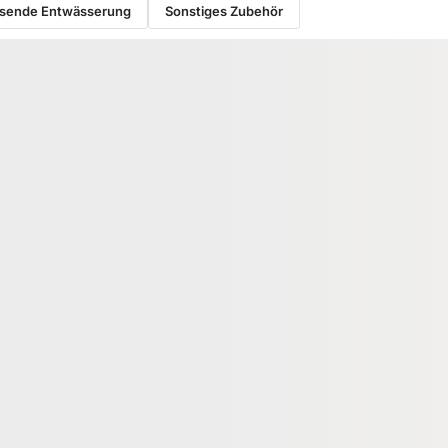
sende Entwässerung
Sonstiges Zubehör
RUKTION
ALU UNTERKONSTRUKTION
ium
KAHRS Aluminium
tion, 20x60 mm,
Unterkonstruktion, 31x60 mm,
* für eine geringe
schwarz, *light*
02590
00084405
Art-Nr.
 60 × 4000 mm
31 × 60 mm
Maße
4 lfm
unbegrenzt
Verfügbar