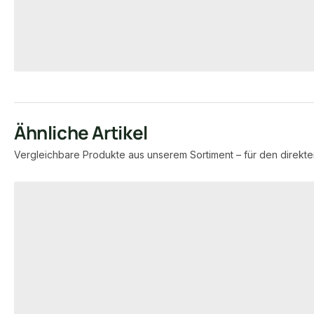
7,95 €
8,57 €
konfigurierbar
ab
/ lfm
ab
/ lfm
Ähnliche Artikel
Vergleichbare Produkte aus unserem Sortiment – für den direkte
Produktgalerie überspringen
FSC® zertifiziert
FSC® zertifiziert