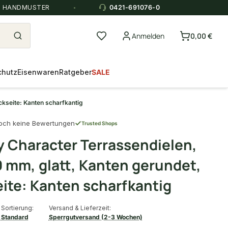
E HANDMUSTER
0421-691076-0
Anmelden
0,00 €
chutz
Eisenwaren
Ratgeber
SALE
kseite: Kanten scharfkantig
och keine Bewertungen
Trusted Shops
 Character Terrassendielen,
 mm, glatt, Kanten gerundet,
ite: Kanten scharfkantig
Sortierung:
Versand & Lieferzeit:
Standard
Sperrgutversand (2-3 Wochen)