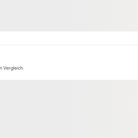
9,80 €
konfigurierbar
konfigurierbar
ab
/ lfm
n Vergleich.
FSC® zertifiziert