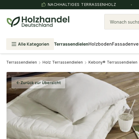
NACHHALTIGES TERRASSENHOLZ
Wonach suchst
Alle Kategorien
Terrassendielen
Holzboden
Fassadenve
Terrassendielen
Holz Terrassendielen
Kebony® Terrassendielen
Zurück zur Übersicht