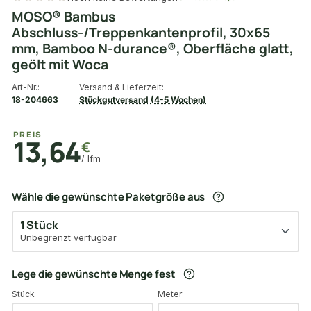
MOSO® Bambus
Abschluss-/Treppenkantenprofil, 30x65
mm, Bamboo N-durance®, Oberfläche glatt,
geölt mit Woca
Art-Nr.:
Versand & Lieferzeit:
18-204663
Stückgutversand (4-5 Wochen)
PREIS
13,64
€
/ lfm
Wähle die gewünschte Paketgröße aus
1 Stück
Unbegrenzt verfügbar
Lege die gewünschte Menge fest
Stück
Meter