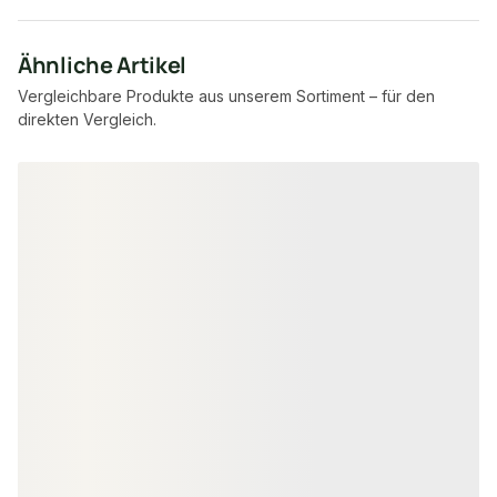
Ähnliche Artikel
Vergleichbare Produkte aus unserem Sortiment – für den
direkten Vergleich.
Produktgalerie überspringen
ABSCHLUSSLEISTEN & PROFILE
ABSCHLUSSLEISTE
Kovalex® Seitenabschluss Alu als
Kovalex® Seite