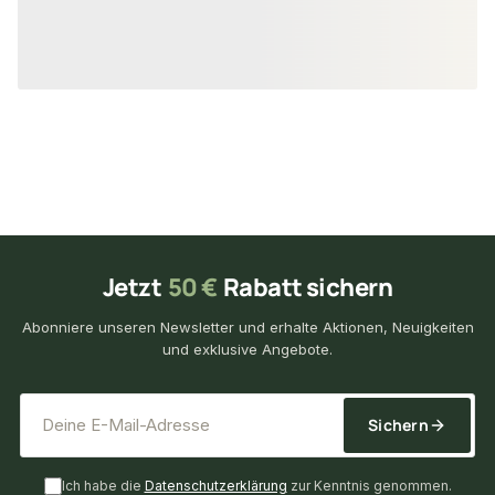
15,50 €
33,70 €
konfigurierbar
ab
/ lfm
ab
/ lf
Jetzt
50 €
Rabatt sichern
Abonniere unseren Newsletter und erhalte Aktionen, Neuigkeiten
und exklusive Angebote.
*
E-Mail-Adresse
Sichern
Ich habe die
Datenschutzerklärung
zur Kenntnis genommen.