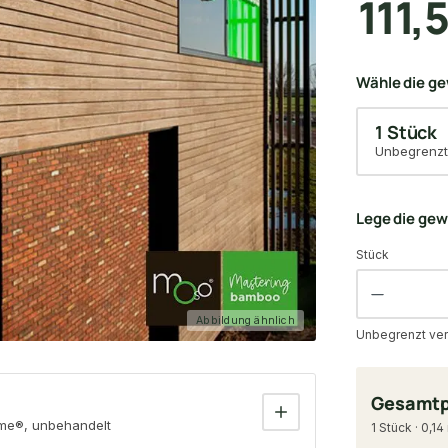
111,
Wähle die g
1 Stück
Unbegrenzt
Lege die ge
Stück
Abbildung ähnlich
Unbegrenzt ver
Gesamtp
me®, unbehandelt
1 Stück · 0,14