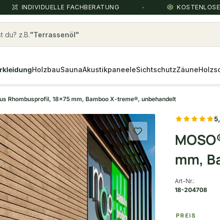
INDIVIDUELLE FACHBERATUNG
KOSTENLOS
 du? z.B.
rhombus
rkleidung
Holzbau
Sauna
Akustikpaneele
Sichtschutz
Zäune
Holzs
 Rhombusprofil, 18x75 mm, Bamboo X-treme®, unbehandelt
5
MOSO®
mm, B
Art-Nr.:
18-204708
PREIS