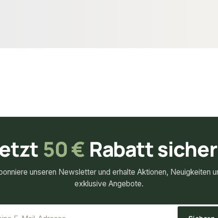
154,66 €
konfigurierbar
konfigurierbar
 m²
ab
/ m²
etzt
50 €
Rabatt siche
bonniere unseren Newsletter und erhalte Aktionen, Neuigkeiten u
exklusive Angebote.
*
E-Mail-Adresse