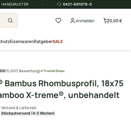
E HANDMUSTER
0421-691076-0
Anmelden
0,00 €
chutz
Eisenwaren
Ratgeber
SALE
,00
/5,00
(1 Bewertung)
Trusted Shops
 Bambus Rhombusprofil, 18x75
amboo X-treme®, unbehandelt
Versand & Lieferzeit:
Stückgutversand (4-5 Wochen)