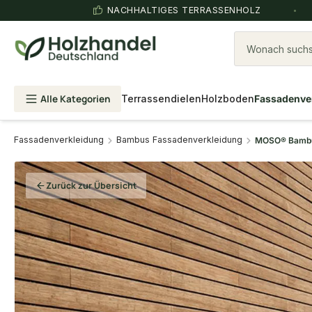
NACHHALTIGES TERRASSENHOLZ
Wonach suchst
Alle Kategorien
Terrassendielen
Holzboden
Fassadenve
Fassadenverkleidung
Bambus Fassadenverkleidung
MOSO® Bambus
Zurück zur Übersicht