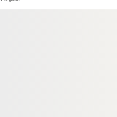
NVERKLEIDUNG
BAMBUS FASSADENVERKLEIDUNG
 Fassadenprofil
MOSO® Bambus Fassadenprofil
 mm, Bamboo X-
Grad®, 20x64 mm, Bamboo X-
andelt,
treme®, unbehandelt
204687
18-204695
Art-Nr.
 155 mm
20 × 64 mm
Maße
egrenzt
unbegrenzt
Verfügbar