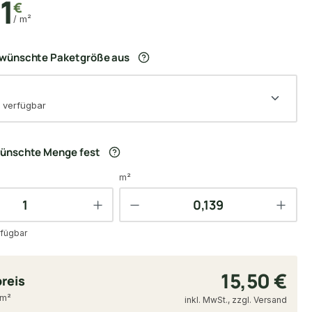
51
€
/ m²
ewünschte Paketgröße aus
 verfügbar
wünschte Menge fest
m²
fügbar
15,50 €
reis
 m²
inkl. MwSt., zzgl. Versand