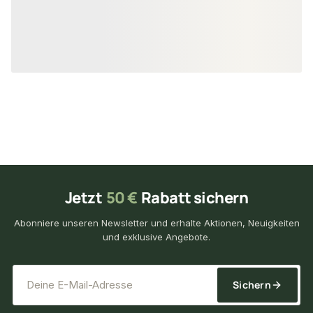
22,45 €
15,40 €
konfigurierbar
ab
/ lfm
ab
/ lf
Jetzt
50 €
Rabatt sichern
Abonniere unseren Newsletter und erhalte Aktionen, Neuigkeiten
und exklusive Angebote.
*
E-Mail-Adresse
Sichern