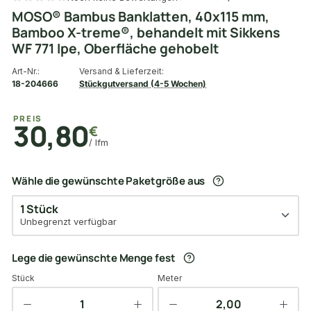
MOSO® Bambus Banklatten, 40x115 mm,
Bamboo X-treme®, behandelt mit Sikkens
WF 771 Ipe, Oberfläche gehobelt
Art-Nr.:
Versand & Lieferzeit:
18-204666
Stückgutversand (4-5 Wochen)
PREIS
30,80
€
/ lfm
Wähle die gewünschte Paketgröße aus
1 Stück
Unbegrenzt verfügbar
Lege die gewünschte Menge fest
Stück
Meter