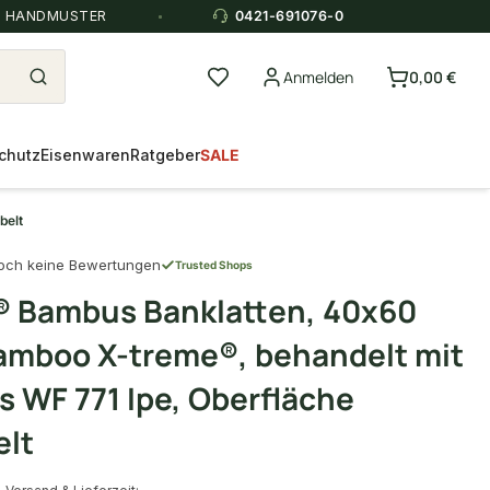
E HANDMUSTER
0421-691076-0
Anmelden
0,00 €
chutz
Eisenwaren
Ratgeber
SALE
belt
och keine Bewertungen
Trusted Shops
 Bambus Banklatten, 40x60
mboo X-treme®, behandelt mit
s WF 771 Ipe, Oberfläche
elt