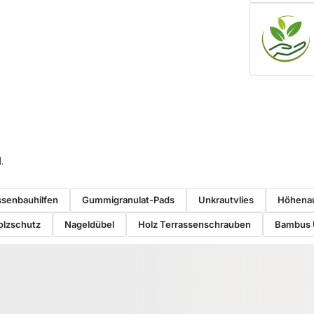
.
ssenbauhilfen
Gummigranulat-Pads
Unkrautvlies
Höhenau
olzschutz
Nageldübel
Holz Terrassenschrauben
Bambus 