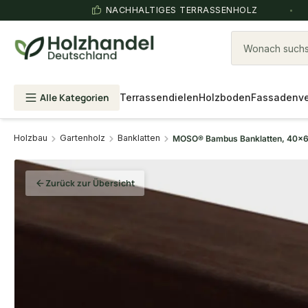
NACHHALTIGES TERRASSENHOLZ
Wonach suchst
Alle Kategorien
Terrassendielen
Holzboden
Fassadenve
Holzbau
Gartenholz
Banklatten
MOSO® Bambus Banklatten, 40x60 
Zurück zur Übersicht