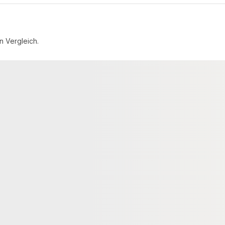
n Vergleich.
BANKLATTEN
 Banklatten,
MOSO® Bambus Banklatten,
mboo N-durance®,
40x115 mm, Bamboo N-durance®,
Sikkens WF 771 Ipe,
behandelt mit Sikkens WF 771 Ipe,