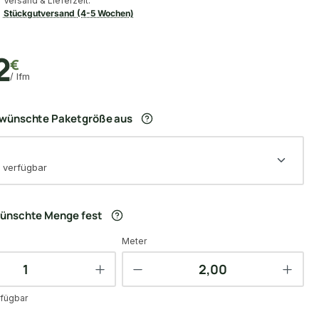
Versand & Lieferzeit:
Stückgutversand (4-5 Wochen)
2
€
/ lfm
ewünschte Paketgröße aus
 verfügbar
wünschte Menge fest
Meter
fügbar