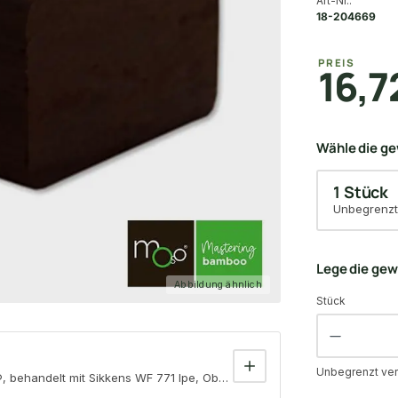
Art-Nr.:
18-204669
PREIS
16,7
Wähle die g
1 Stück
Unbegrenzt
Lege die ge
Abbildung ähnlich
Stück
Unbegrenzt ver
ehandelt mit Sikkens WF 771 Ipe, Oberfläche gehobelt