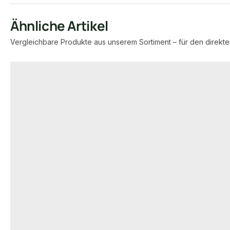
Ähnliche Artikel
Vergleichbare Produkte aus unserem Sortiment – für den direkte
Produktgalerie überspringen
BANKLATTEN
BANKLATTEN
MOSO® Bambus Banklatten,
MOSO® Bambus
40x90 mm, Bamboo N-durance®,
40x60 mm, Ba
behandelt mit Sikkens WF 771 Ipe,
behandelt mit 