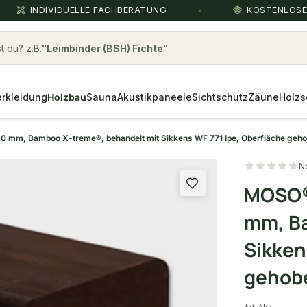
INDIVIDUELLE FACHBERATUNG
KOSTENLOS
 du? z.B.
Parkett Eiche
rkleidung
Holzbau
Sauna
Akustikpaneele
Sichtschutz
Zäune
Holzs
mm, Bamboo X-treme®, behandelt mit Sikkens WF 771 Ipe, Oberfläche geho
N
MOSO®
mm, Ba
Sikken
gehob