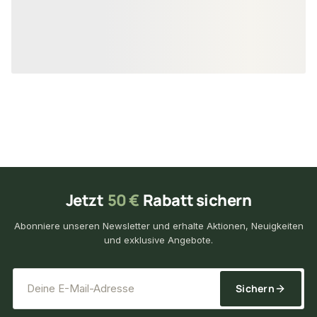
22,45 €
15,40 €
konfigurierbar
ab
/ lfm
ab
/ lf
Jetzt
50 €
Rabatt sichern
Abonniere unseren Newsletter und erhalte Aktionen, Neuigkeiten
und exklusive Angebote.
*
E-Mail-Adresse
Sichern