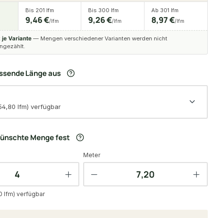
Bis 201 lfm
Bis 300 lfm
Ab 301 lfm
9,46 €
9,26 €
8,97 €
/lfm
/lfm
/lfm
t
je Variante
— Mengen verschiedener Varianten werden nicht
gezählt.
assende Länge aus
54,80 lfm) verfügbar
wünschte Menge fest
Meter
0 lfm) verfügbar