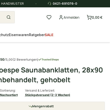
E HANDMUSTER
0421-691076-0
Anmelden
0,00 €
chutz
Eisenwaren
Ratgeber
SALE
,50
/5,00
(2 Bewertungen)
Trusted Shops
oespe Saunabanklatten, 28x90
behandelt, gehobelt
Sortierung:
Versand & Lieferzeit:
Nachsortiert
Stückgutversand (2-3 Wochen)
Mengenrabatt