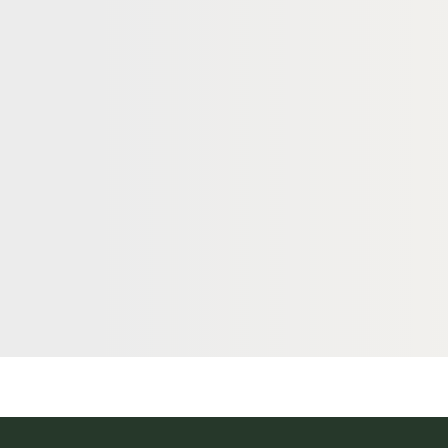
TEN
SAUNA-BANKLATTEN
anklatten, 22x80
Espe Saunabanklatten, 28x120
lt, gehobelt
mm, unbehandelt, gehobelt
21297
18-220542
Art-Nr.
× 80 mm
28 × 120 mm
Maße
egrenzt
Nachsortiert
Sortierung
1.341 lfm
Verfügbar
12,80 €
konfigurierbar
konfigurierbar
ab
/ lfm