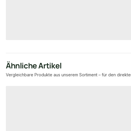
10,90 €
50,47 €
konfigurierbar
/ m²
/ Stüc
Ähnliche Artikel
Vergleichbare Produkte aus unserem Sortiment – für den direkte
Produktgalerie überspringen