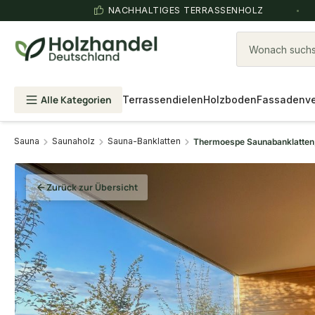
NACHHALTIGES TERRASSENHOLZ
Wonach suchst
Alle Kategorien
Terrassendielen
Holzboden
Fassadenve
Sauna
Saunaholz
Sauna-Banklatten
Thermoespe Saunabanklatten,
Zurück zur Übersicht