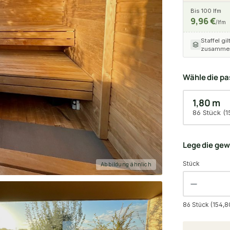
Bis 100 lfm
9,96 €
/lfm
Staffel gil
zusammen
Wähle die p
1,80 m
86 Stück (1
Lege die ge
Stück
Abbildung ähnlich
86 Stück (154,8