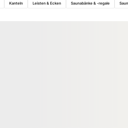
Kanteln
Leisten & Ecken
Saunabänke & -regale
Saun
HÖR
KANTELN
0 AWX Klebetape /
Thermoespe Kanteln, 60x60 mm,
m / 50 mtr. Rolle
ideal für den Saunabau, mehrfach
bau
verleimt, gehobelt
01757
18-220555
Art-Nr.
egrenzt
60 × 60 mm
Maße
Nachsortiert
Sortierung