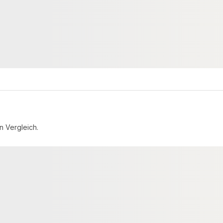
unbegrenzt
Verfügbar
12,85 €
konfigurierbar
k
/ lfm
n Vergleich.