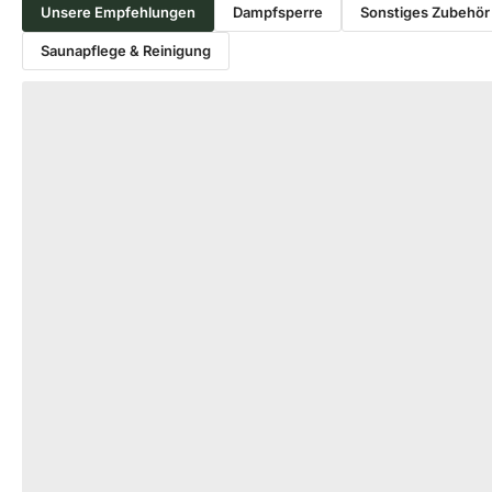
Unsere Empfehlungen
Dampfsperre
Sonstiges Zubehör
Saunapflege & Reinigung
Produktgalerie überspringen
DAMPFSPERRE
SONSTIGES ZUBE
Alufolie Dampfsperre 100 my, 0,1
Coroplast 156
mm stark, 1,00 m breit, für den
Klebeband 75 m
Saunabau
für den Sauna
00083001
18-2
Art-Nr.
Art-Nr.
unbegrenzt
unb
Verfügbar
Verfügbar