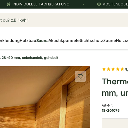
INDIVIDUELLE FACHBERATUNG
KOSTENLOS
 du? z.B.
Fassadenverkleidung
Über die Suche findest du in
Sekunden das
passende Produkt
.
rkleidung
Holzbau
Sauna
Akustikpaneele
Sichtschutz
Zäune
Holzs
 28x90 mm, unbehandelt, gehobelt
4
Therm
mm, un
Art-Nr.:
18-201075