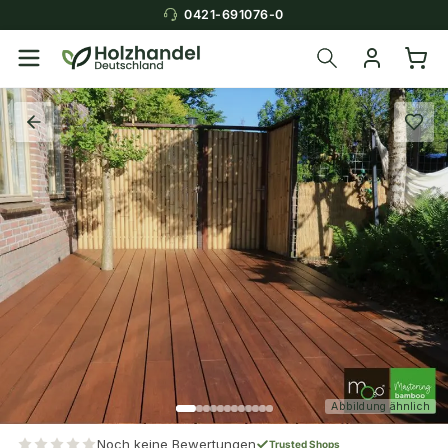
0421-691076-0
Abbildung ähnlich
Noch keine Bewertungen
Trusted Shops