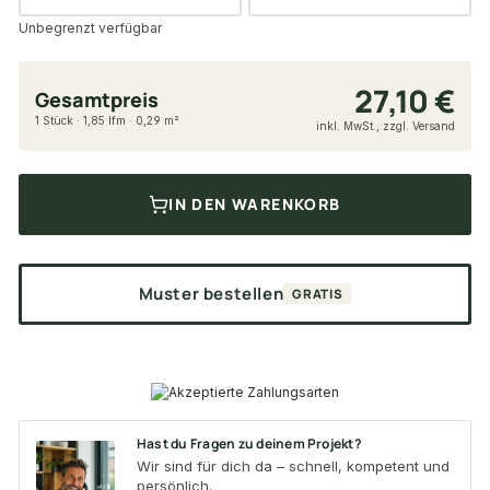
Unbegrenzt verfügbar
27,10 €
Gesamtpreis
1 Stück · 1,85 lfm · 0,29 m²
inkl. MwSt., zzgl. Versand
IN DEN WARENKORB
Muster bestellen
GRATIS
Hast du Fragen zu deinem Projekt?
Wir sind für dich da – schnell, kompetent und
persönlich.