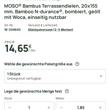
MOSO® Bambus Terrassendielen, 20x155
mm, Bamboo N-durance®, bombiert, geölt
mit Woca, einseitig nutzbar
Art-Nr.:
Versand & Lieferzeit:
18-204643
Stückgutversand (2-3 Wochen)
PREIS
14,65
€
/ lfm
Wähle die gewünschte Paketgröße aus
1 Stück
Unbegrenzt verfügbar
Lege die gewünschte Menge fest
Stück
Meter