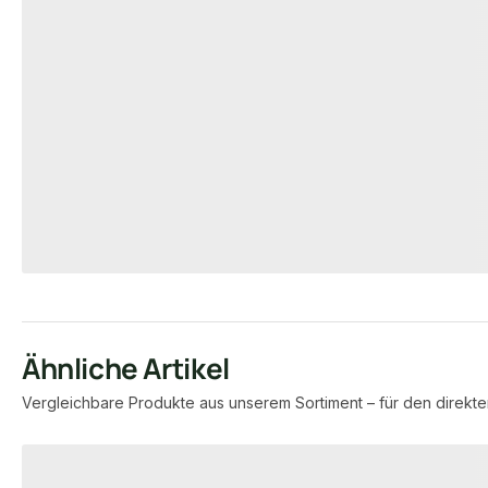
HOLZLATTEN
Lochplatten 
Fichte/Tanne Dachlatten, 40x60
Stärke: 2mm
mm, CE / S10, KD, unbehandelt,
sägerau
000
Art-Nr.
00022717
Art-Nr.
2 m
Maße
40 × 60 mm
Maße
unb
Verfügbar
Standard
Sortierung
unbegrenzt
Verfügbar
1,80 €
0,71 €
konfigurierbar
/ lfm
/ Stück
Ähnliche Artikel
Vergleichbare Produkte aus unserem Sortiment – für den direkte
Produktgalerie überspringen