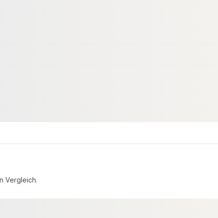
KONUSPLÄTTCHEN
verzinkt 40x160mm
Konusplättchen aus Fichte Ø
40mm, VE=8 Stück
49551
00084072
Art-Nr.
m
7 VE
Verfügbar
egrenzt
3,47 € / VE
3,09 €
/ VE
n Vergleich.