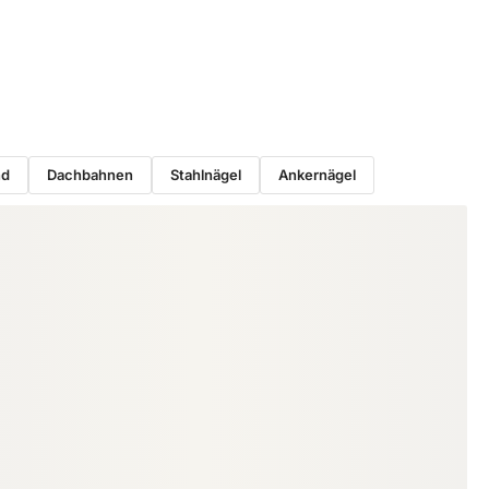
nd
Dachbahnen
Stahlnägel
Ankernägel
BOHRER & BITS