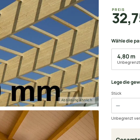
PREIS
32,7
Wähle die p
4,80 m
Unbegrenzt
Lege die ge
Stück
Abbildung ähnlich
Unbegrenzt ver
Gesamtp