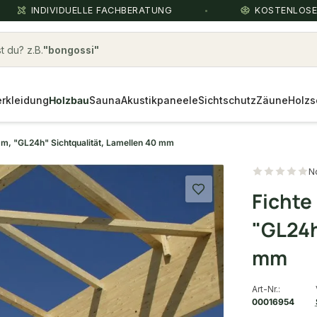
INDIVIDUELLE FACHBERATUNG
KOSTENLOS
 du? z.B.
Leimbinder (BSH) Fichte
rkleidung
Holzbau
Sauna
Akustikpaneele
Sichtschutz
Zäune
Holzs
m, "GL24h" Sichtqualität, Lamellen 40 mm
N
Fichte
"GL24h
mm
Art-Nr.:
00016954