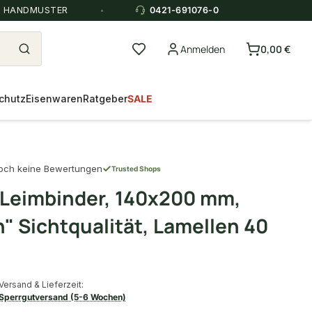
E HANDMUSTER
0421-691076-0
Anmelden
0,00 €
chutz
Eisenwaren
Ratgeber
SALE
och keine Bewertungen
Trusted Shops
 Leimbinder, 140x200 mm,
" Sichtqualität, Lamellen 40
Versand & Lieferzeit:
Sperrgutversand (5-6 Wochen)