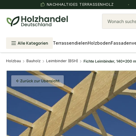
NACHHALTIGES TERRASSENHOLZ
Wonach suchst
Alle Kategorien
Terrassendielen
Holzboden
Fassadenve
Holzbau
Bauholz
Leimbinder (BSH)
Fichte Leimbinder, 140x200 m
Zurück zur Übersicht