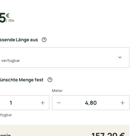
5
€
/ lfm
assende Länge aus
 verfügbar
wünschte Menge fest
Meter
fügbar
157,20 €
reis