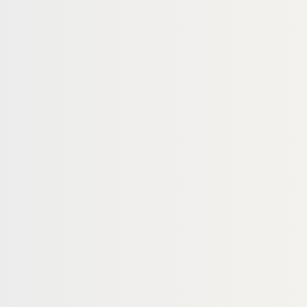
)
LEIMBINDER (BSH)
nder, 120x240 mm,
Fichte Leimbinder, 120x120 mm,
ualität, Lamellen
"GL24h" Sichtqualität, Lamellen
40 mm
16950
00016947
Art-Nr.
 × 120 mm
120 × 120 mm
Maße
egrenzt
unbegrenzt
Verfügbar
16,85 €
konfigurierbar
konfigurierbar
fm
ab
/ lfm