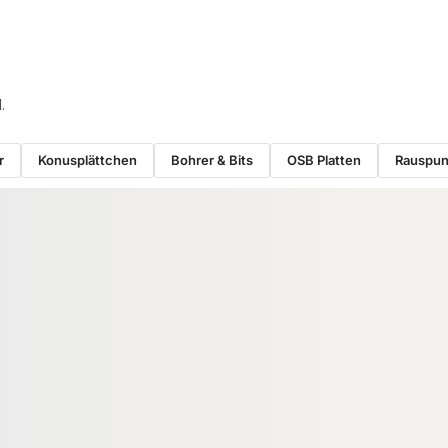
.
r
Konusplättchen
Bohrer & Bits
OSB Platten
Rauspu
−11 %
BINDER