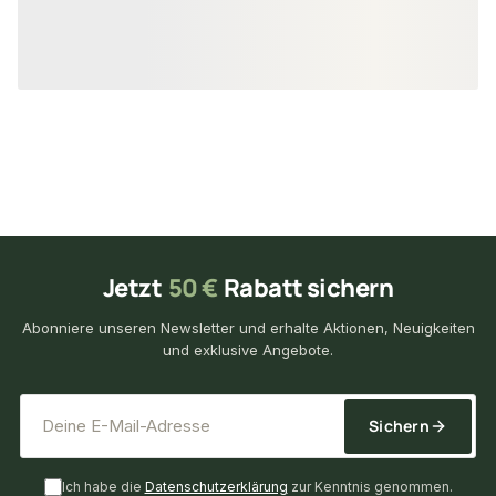
15,50 €
33,70 €
konfigurierbar
ab
/ lfm
ab
/ lf
Jetzt
50 €
Rabatt sichern
Abonniere unseren Newsletter und erhalte Aktionen, Neuigkeiten
und exklusive Angebote.
*
E-Mail-Adresse
Sichern
Ich habe die
Datenschutzerklärung
zur Kenntnis genommen.