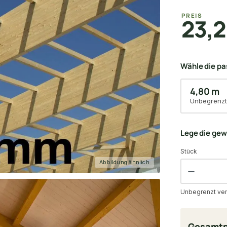
PREIS
23,2
Wähle die p
4,80 m
Unbegrenzt
Lege die ge
Stück
Abbildung ähnlich
Unbegrenzt ver
Gesamtp