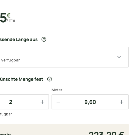
5
€
/ lfm
assende Länge aus
 verfügbar
wünschte Menge fest
Meter
fügbar
223,20 €
reis