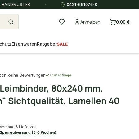
E HANDMUSTER
0421-691076-0
Anmelden
0,00 €
chutz
Eisenwaren
Ratgeber
SALE
och keine Bewertungen
Trusted Shops
 Leimbinder, 80x240 mm,
" Sichtqualität, Lamellen 40
Versand & Lieferzeit:
Sperrgutversand (5-6 Wochen)