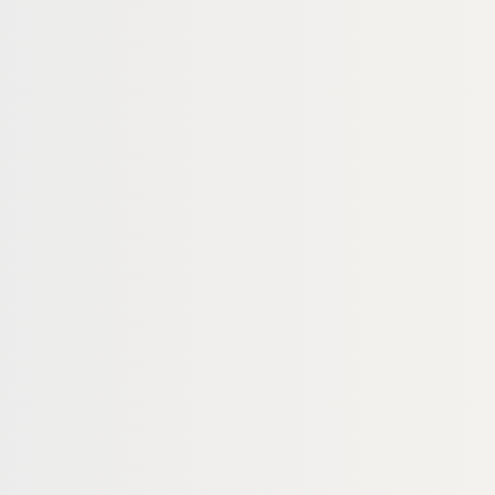
)
LEIMBINDER (BSH)
nder, 120x240 mm,
Fichte Leimbinder, 120x120 mm,
ualität, Lamellen
"GL24h" Sichtqualität, Lamellen
40 mm
16950
00016947
Art-Nr.
 × 120 mm
120 × 120 mm
Maße
egrenzt
unbegrenzt
Verfügbar
16,85 €
konfigurierbar
konfigurierbar
fm
ab
/ lfm