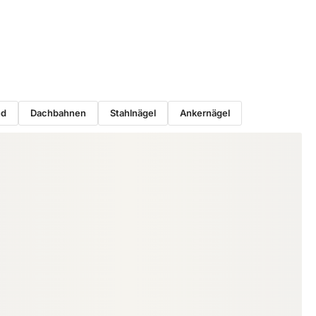
nd
Dachbahnen
Stahlnägel
Ankernägel
BOHRER & BITS