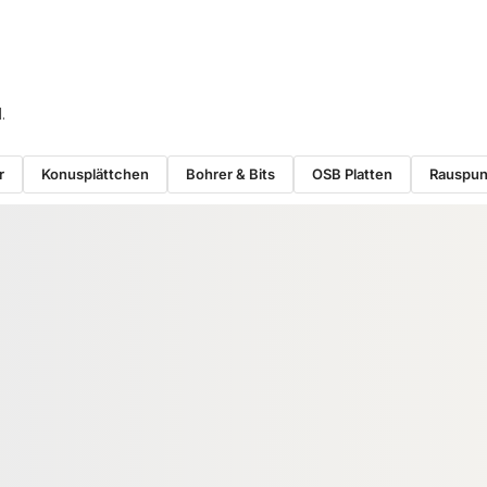
.
r
Konusplättchen
Bohrer & Bits
OSB Platten
Rauspu
−11 %
BINDER