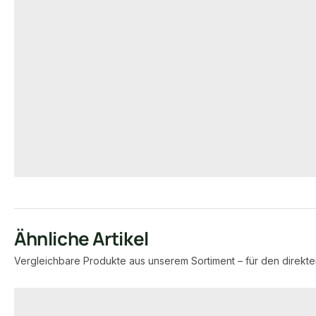
HOLZLATTEN
Lochplatten 
Fichte/Tanne Dachlatten, 40x60
Stärke: 2mm
mm, CE / S10, KD, unbehandelt,
sägerau
000
Art-Nr.
00022717
Art-Nr.
2 m
Maße
40 × 60 mm
Maße
unb
Verfügbar
Standard
Sortierung
unbegrenzt
Verfügbar
1,80 €
0,71 €
konfigurierbar
/ lfm
/ Stück
Ähnliche Artikel
Vergleichbare Produkte aus unserem Sortiment – für den direkte
Produktgalerie überspringen