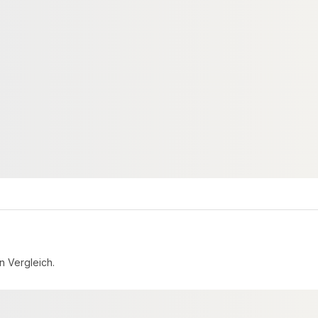
KONUSPLÄTTCHEN
verzinkt 40x160mm
Konusplättchen aus Fichte Ø
40mm, VE=8 Stück
49551
00084072
Art-Nr.
m
7 VE
Verfügbar
egrenzt
3,47 € / VE
3,09 €
/ VE
n Vergleich.