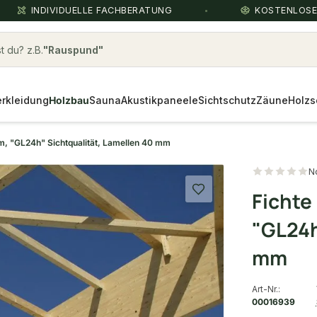
INDIVIDUELLE FACHBERATUNG
KOSTENLOS
 du? z.B.
ipe
rkleidung
Holzbau
Sauna
Akustikpaneele
Sichtschutz
Zäune
Holzs
m, "GL24h" Sichtqualität, Lamellen 40 mm
N
Fichte
"GL24h
mm
Art-Nr.:
00016939