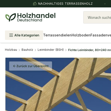
NACHHALTIGES TERRASSENHOLZ
Wonach suchst
Alle Kategorien
Terrassendielen
Holzboden
Fassadenve
Holzbau
Bauholz
Leimbinder (BSH)
Fichte Leimbinder, 80x240 m
Zurück zur Übersicht