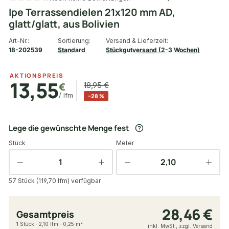
Ipe Terrassendielen 21x120 mm AD,
glatt/glatt, aus Bolivien
Art-Nr.:
Sortierung:
Versand & Lieferzeit:
18-202539
Standard
Stückgutversand (2-3 Wochen)
AKTIONSPREIS
13,55
€
18,95 €
/ lfm
−28 %
Lege die gewünschte Menge fest
Stück
Meter
57 Stück (119,70 lfm) verfügbar
28,46 €
Gesamtpreis
1 Stück · 2,10 lfm · 0,25 m²
inkl. MwSt., zzgl. Versand