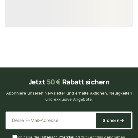
26,96 € / lfm
18,18 €
13,29 €
konfigurierbar
ab
/ lfm
ab
/ lf
Jetzt
50 €
Rabatt sichern
Abonniere unseren Newsletter und erhalte Aktionen, Neuigkeiten
und exklusive Angebote.
*
E-Mail-Adresse
Sichern
Ich habe die
Datenschutzerklärung
zur Kenntnis genommen.