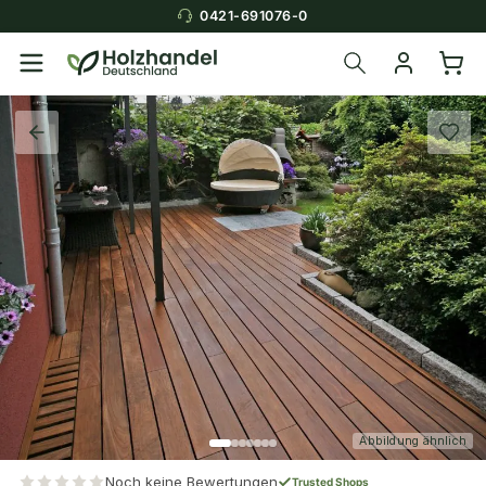
0421-691076-0
Abbildung ähnlich
Noch keine Bewertungen
Trusted Shops