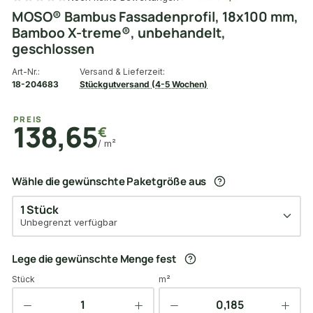
MOSO® Bambus Fassadenprofil, 18x100 mm,
Bamboo X-treme®, unbehandelt,
geschlossen
Art-Nr.:
Versand & Lieferzeit:
18-204683
Stückgutversand (4-5 Wochen)
PREIS
138,65
€
/ m²
Wähle die gewünschte Paketgröße aus
1 Stück
Unbegrenzt verfügbar
Lege die gewünschte Menge fest
Stück
m²