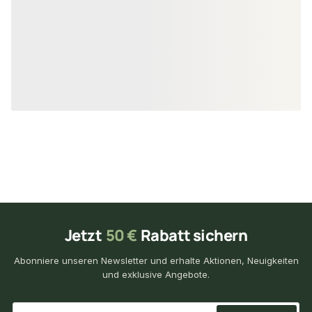
18 × 75 mm
20 ×
Maße
Maße
unbegrenzt
unbe
Verfügbar
Verfügbar
111,51 €
141,30 €
konfigurierbar
ab
/ m²
ab
/ 
Jetzt
50 €
Rabatt sichern
Abonniere unseren Newsletter und erhalte Aktionen, Neuigkeiten
und exklusive Angebote.
*
E-Mail-Adresse