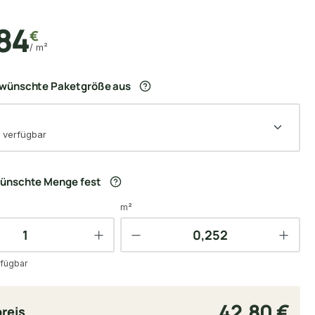
84
€
/ m²
ewünschte Paketgröße aus
 verfügbar
wünschte Menge fest
m²
fügbar
42,80 €
reis