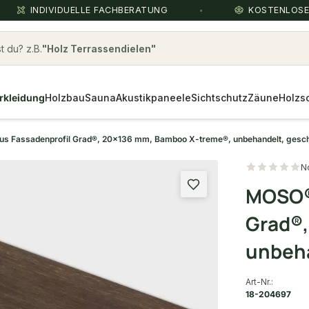
INDIVIDUELLE FACHBERATUNG
KOSTENLOS
 du? z.B.
Parkett Eiche
rkleidung
Holzbau
Sauna
Akustikpaneele
Sichtschutz
Zäune
Holzs
 Fassadenprofil Grad®, 20x136 mm, Bamboo X-treme®, unbehandelt, gesc
N
MOSO®
Grad®,
unbeha
Art-Nr.:
18-204697