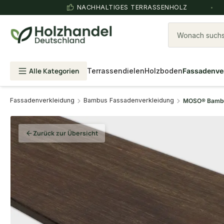
NACHHALTIGES TERRASSENHOLZ
Wonach suchst
Alle Kategorien
Terrassendielen
Holzboden
Fassadenve
Fassadenverkleidung
Bambus Fassadenverkleidung
MOSO® Bambus
Zurück zur Übersicht