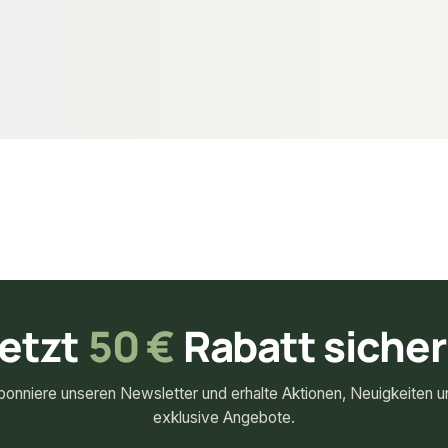
107,87 €
konfigurierbar
konfigurierbar
m²
ab
/ m²
etzt
50 €
Rabatt siche
bonniere unseren Newsletter und erhalte Aktionen, Neuigkeiten u
exklusive Angebote.