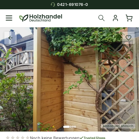
0421-691076-0
Abbildung ähnlich
Noch keine Bewertungen
Trusted Shops