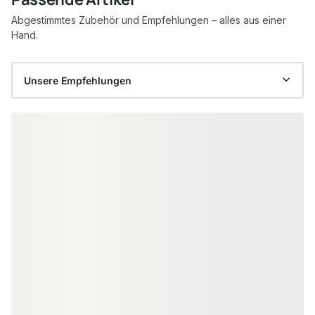
Abgestimmtes Zubehör und Empfehlungen – alles aus einer
Hand.
Produktgalerie überspringen
GARTENHOLZSCHRAUBEN
PFOSTENTRÄGER
SPAX Pfostenschrauben, 8,0x50
H-Pfostenanker