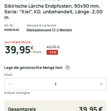
Sibirische Lärche Endpfosten, 90x90 mm,
Serie: "Kiel", KD, unbehandelt, Länge: 2,00
m
Art-Nr.:
Versand & Lieferzeit:
00061435
Stückgutversand (2-3 Wochen)
AKTIONSPREIS
39,95
€
45,95 €
/ Stück
−13 %
Lege die gewünschte Menge fest
Stück
8 Stück verfügbar
39,95 €
Gesamtpreis