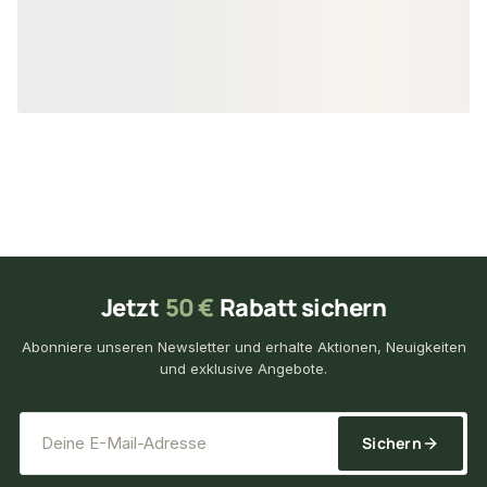
22,45 €
15,40 €
konfigurierbar
ab
/ lfm
ab
/ lf
Jetzt
50 €
Rabatt sichern
Abonniere unseren Newsletter und erhalte Aktionen, Neuigkeiten
und exklusive Angebote.
*
E-Mail-Adresse
Sichern