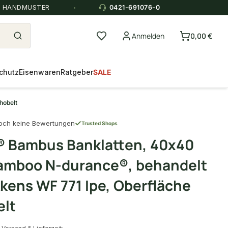
E HANDMUSTER
0421-691076-0
Anmelden
0,00 €
chutz
Eisenwaren
Ratgeber
SALE
hobelt
och keine Bewertungen
Trusted Shops
 Bambus Banklatten, 40x40
amboo N-durance®, behandelt
kkens WF 771 Ipe, Oberfläche
elt