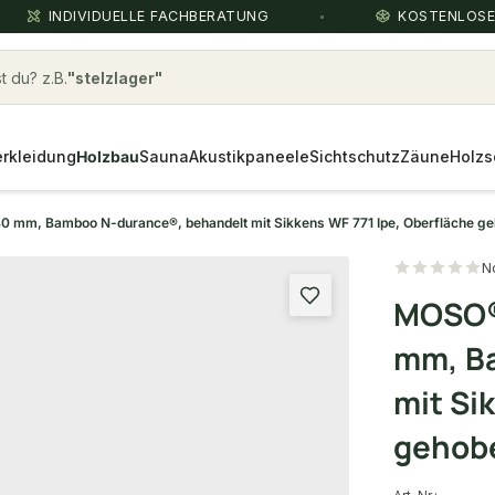
INDIVIDUELLE FACHBERATUNG
KOSTENLOS
 du? z.B.
rkleidung
Holzbau
Sauna
Akustikpaneele
Sichtschutz
Zäune
Holzs
mm, Bamboo N-durance®, behandelt mit Sikkens WF 771 Ipe, Oberfläche ge
N
MOSO®
mm, B
mit Si
gehob