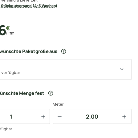
Versand & Lieferzeit:
Stückgutversand (4-5 Wochen)
6
€
/ lfm
ewünschte Paketgröße aus
 verfügbar
wünschte Menge fest
Meter
fügbar