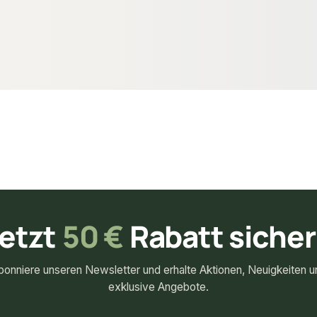
28,16 €
konfigurierbar
konfigurierbar
fm
ab
/ lfm
etzt
50 €
Rabatt siche
bonniere unseren Newsletter und erhalte Aktionen, Neuigkeiten u
exklusive Angebote.