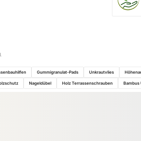
.
ssenbauhilfen
Gummigranulat-Pads
Unkrautvlies
Höhenau
olzschutz
Nageldübel
Holz Terrassenschrauben
Bambus 