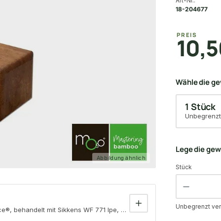
Art-Nr.:
18-204677
PREIS
10,5
Wähle die g
1 Stück
Unbegrenzt
Lege die ge
Abbildung ähnlich
Stück
Unbegrenzt ver
, behandelt mit Sikkens WF 771 Ipe, Oberfläche gehobelt