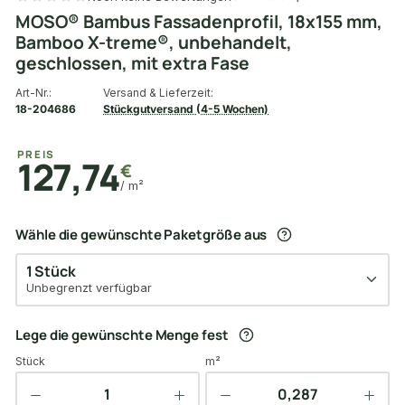
MOSO® Bambus Fassadenprofil, 18x155 mm,
Bamboo X-treme®, unbehandelt,
geschlossen, mit extra Fase
Art-Nr.:
Versand & Lieferzeit:
18-204686
Stückgutversand (4-5 Wochen)
PREIS
127,74
€
/ m²
Wähle die gewünschte Paketgröße aus
1 Stück
Unbegrenzt verfügbar
Lege die gewünschte Menge fest
Stück
m²