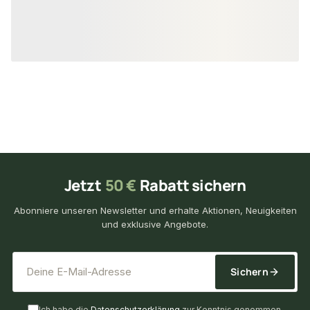
111,51 €
141,30 €
konfigurierbar
ab
/ m²
ab
/ 
Jetzt
50 €
Rabatt sichern
Abonniere unseren Newsletter und erhalte Aktionen, Neuigkeiten
und exklusive Angebote.
*
E-Mail-Adresse
Sichern
Ich habe die
Datenschutzerklärung
zur Kenntnis genommen.